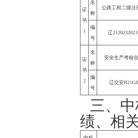
名
公路工程二级注
证
称
书
编
1
辽2120232023
号
名
安全生产考核
证
称
书
编
2
辽交安B21G0
号
三、中
绩、相
中标