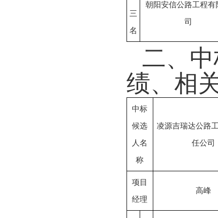
朝阳安信公路工程有
三
司
名
二、
中
绩、相
中标
候选
凌源吉瑞达公路
人名
任公司
称
项目
高峰
经理