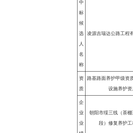
中
标
候
选
凌源吉瑞达公路工程
人
名
称
资
路基路面养护甲级资
质
设施养护资
企
业
朝阳市绥三线（茶棚
业
段）修复养护工