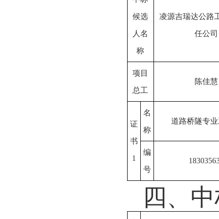
候选
凌源吉瑞达公路
人名
任公司
称
项目
陈佳慧
总工
名
道路桥隧专业
证
称
书
编
1
1830356
号
四、中