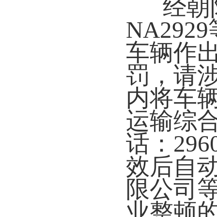
经朝
NA29
车辆作
罚，请涉
内将车
运输综
话：29
效后自
限公司等
业整顿